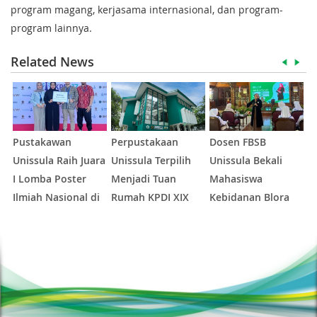
program magang, kerjasama internasional, dan program-
program lainnya.
Related News
Pustakawan
Perpustakaan
Dosen FBSB
D
Unissula Raih Juara
Unissula Terpilih
Unissula Bekali
U
I Lomba Poster
Menjadi Tuan
Mahasiswa
P
Ilmiah Nasional di
Rumah KPDI XIX
Kebidanan Blora
M
KPDI XVII
Tahun 2028
Etika dan
1
1
2
3
4
5
Keterampilan
M
Public Speaking
L
K
N