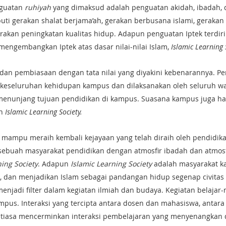
nguatan
ruhiyah
yang dimaksud adalah penguatan akidah, ibadah, 
ti gerakan shalat berjama’ah, gerakan berbusana islami, gerakan
rakan peningkatan kualitas hidup. Adapun penguatan Iptek terdir
engembangkan Iptek atas dasar nilai-nilai Islam,
Islamic Learning 
an pembiasaan dengan tata nilai yang diyakini kebenarannya. Pe
am keseluruhan kehidupan kampus dan dilaksanakan oleh seluruh 
enunjang tujuan pendidikan di kampus. Suasana kampus juga ha
un
Islamic Learning Society.
 mampu meraih kembali kejayaan yang telah diraih oleh pendidika
ebuah masyarakat pendidikan dengan atmosfir ibadah dan atmosfi
ing Society
. Adapun
Islamic Learning Society
adalah masyarakat k
lam, dan menjadikan Islam sebagai pandangan hidup segenap civita
 menjadi filter dalam kegiatan ilmiah dan budaya. Kegiatan belajar-
pus. Interaksi yang tercipta antara dosen dan mahasiswa, antara
tiasa mencerminkan interaksi pembelajaran yang menyenangka