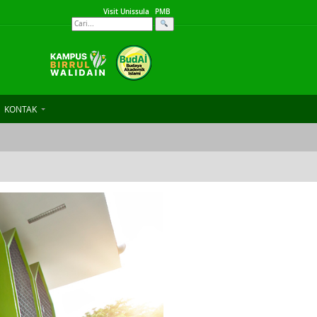
Visit Unissula
PMB
KONTAK