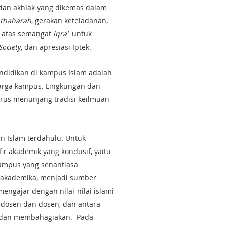
dan akhlak yang dikemas dalam
thaharah
, gerakan keteladanan,
i atas semangat
iqra’
untuk
Society
, dan apresiasi Iptek.
ndidikan di kampus Islam adalah
warga kampus. Lingkungan dan
rus menunjang tradisi keilmuan
n Islam terdahulu. Untuk
r akademik yang kondusif, yaitu
ampus yang senantiasa
s akademika, menjadi sumber
mengajar dengan nilai-nilai islami
 dosen dan dosen, dan antara
n dan membahagiakan. Pada