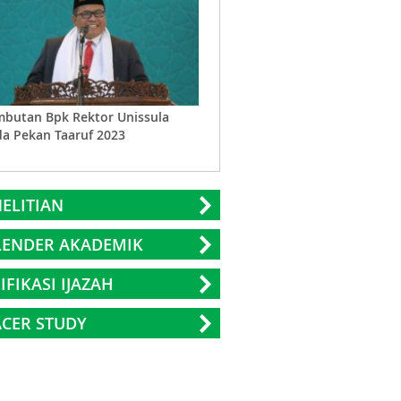
butan Bpk Rektor Unissula
Toleransi Beragama Sesuai Syari
a Pekan Taaruf 2023
Islam
ELITIAN
LENDER AKADEMIK
IFIKASI IJAZAH
CER STUDY