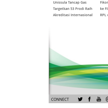
Unissula Tancap Gas
Fiko
Targetkan 53 Prodi Raih
ke F
Akreditasi Internasional
RPL 
ACQUIN Lewat Jalur Fast
Labo
Track
CONNECT