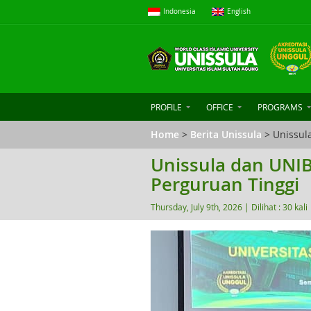
Indonesia
English
PROFILE
OFFICE
PROGRAMS
Home
>
Berita Unissula
> Unissul
Unissula dan UNI
Perguruan Tinggi
Thursday, July 9th, 2026 |
Dilihat : 30 kali