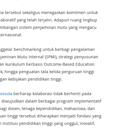
ama tersebut sekaligus menegaskan komitmen untuk
boratif yang telah terjalin. Adapun ruang lingkup
gembangan sistem penjaminan mutu yang mengacu
ernasional.
menggelar benchmarking untuk berbagi pengalaman
aminan Mutu Internal (SPMI), strategi penyusunan
an kurikulum berbasis Outcome-Based Education
ik, hingga penguatan tata kelola perguruan tinggi
an kebijakan pendidikan tinggi.
issula
berharap kolaborasi tidak berhenti pada
pi diwujudkan dalam berbagai program implementatif
agi dosen, tenaga kependidikan, mahasiswa, dan
uan tinggi tersebut diharapkan menjadi fondasi yang
stitusi pendidikan tinggi yang unggul, inovatif,