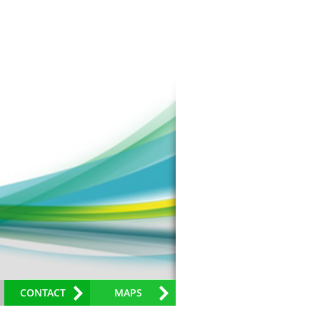
 Apoteker
Pustakawan Unissula Raih
Tahap 22 (7
Juara I Lomba Poster Ilmiah
)
Nasional di KPDI XVII
CONTACT
MAPS