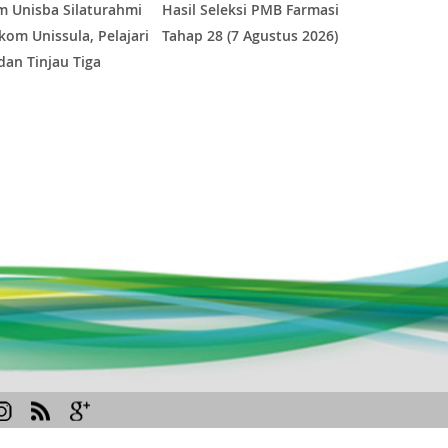
m Unisba Silaturahmi
Hasil Seleksi PMB Farmasi
Hasil Seleksi
ikom Unissula, Pelajari
Tahap 28 (7 Agustus 2026)
Angkatan XV 
dan Tinjau Tiga
Agustus 2026
ratorium Unggulan
1
2
3
4
5