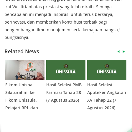
Irni Westiriani atas prestasi yang telah diraih. Semoga
pencapaian ini menjadi inspirasi untuk terus berkarya,
berinovasi, dan memberikan kontribusi terbaik bagi
pengembangan ilmu manajemen serta kemajuan bangsa,”
pungkasnya.
Related News
Fikom Unisba
Hasil Seleksi PMB
Hasil Seleksi
P
Silaturahmi ke
Farmasi Tahap 28
Apoteker Angkatan
U
Fikom Unissula,
(7 Agustus 2026)
XV Tahap 22 (7
I
Pelajari RPL dan
Agustus 2026)
I
Tinjau Tiga
K
1
2
3
4
5
Laboratorium
Unggulan