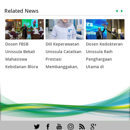
Related News
Dosen FBSB
DIII Keperawatan
Dosen Kedokteran
H
Unissula Bekali
Unissula Catatkan
Unissula Raih
A
Mahasiswa
Prestasi
Penghargaan
X
Kebidanan Blora
Membanggakan,
Utama di
2
Etika dan
100%
Konferensi
1
2
3
4
5
Keterampilan
Mahasiswanya
Internasional
Public Speaking
Lulus Uji
Kompetensi
Nasional