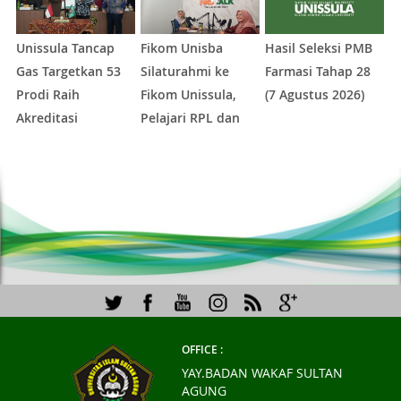
Unissula Tancap
Fikom Unisba
Hasil Seleksi PMB
H
Gas Targetkan 53
Silaturahmi ke
Farmasi Tahap 28
A
Prodi Raih
Fikom Unissula,
(7 Agustus 2026)
X
Akreditasi
Pelajari RPL dan
A
Internasional
Tinjau Tiga
1
2
3
4
5
ACQUIN Lewat
Laboratorium
Jalur Fast Track
Unggulan
OFFICE :
YAY.BADAN WAKAF SULTAN
AGUNG