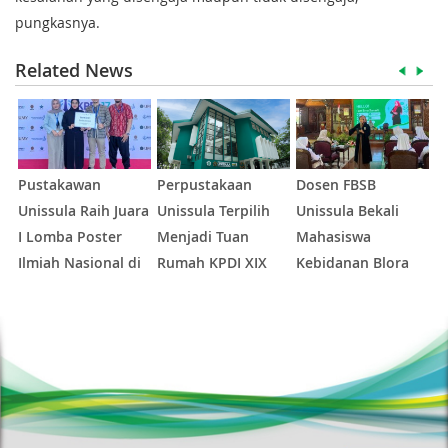
pungkasnya.
Related News
Pustakawan
Perpustakaan
Dosen FBSB
D
Unissula Raih Juara
Unissula Terpilih
Unissula Bekali
U
I Lomba Poster
Menjadi Tuan
Mahasiswa
P
Ilmiah Nasional di
Rumah KPDI XIX
Kebidanan Blora
M
KPDI XVII
Tahun 2028
Etika dan
1
1
2
3
4
5
Keterampilan
M
Public Speaking
L
K
N