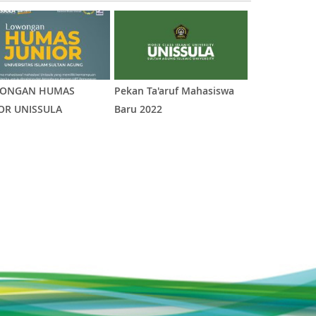
ONGAN HUMAS
Pekan Ta'aruf Mahasiswa
Festival Seni
OR UNISSULA
Baru 2022
(DITUNDA)
1
2
3
4
5