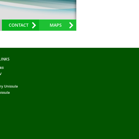
CONTACT
MAPS
LINKS
kti
V
ry Unissula
issula