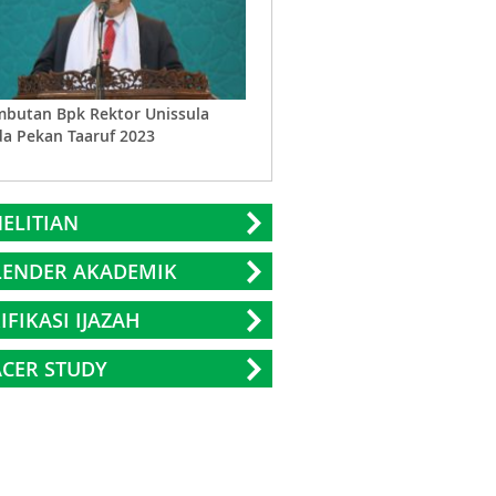
butan Bpk Rektor Unissula
Toleransi Beragama Sesuai Syari
a Pekan Taaruf 2023
Islam
ELITIAN
LENDER AKADEMIK
IFIKASI IJAZAH
CER STUDY