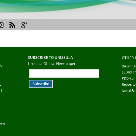
SUBSCRIBE TO UNISSULA
OTHER 
Unissula Official Newspaper
AN
Dirjen Di
LLDIKTI I
PDDikti
,
Reposito
H
Jurnal Un
rved