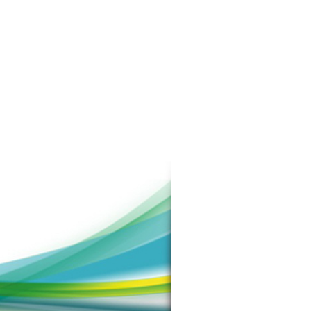
 Islami 2022
Lomba Menulis Antar Siswa
SMA Tingkat Nasional