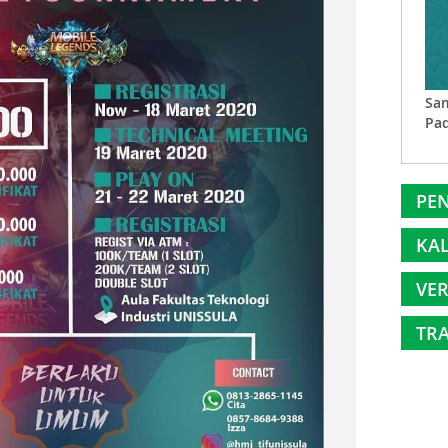
Sam
Pad
PEN
KA
VER
TRA