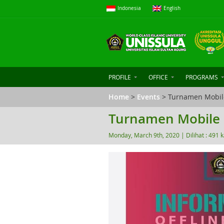
Indonesia
English
PROFILE
OFFICE
PROGRAMS
Home
>
Events
> Turnamen Mobil
Turnamen Mobile 
Monday, March 9th, 2020 |
Dilihat : 491 k