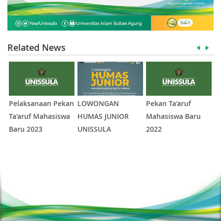
Related News
Pelaksanaan Pekan
LOWONGAN
Pekan Ta'aruf
Fe
Ta'aruf Mahasiswa
HUMAS JUNIOR
Mahasiswa Baru
2
Baru 2023
UNISSULA
2022
1
2
3
4
5