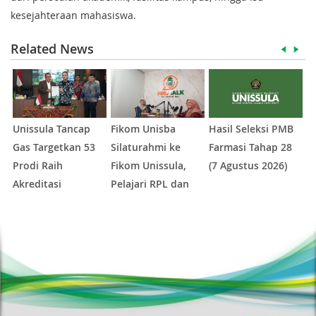
kesejahteraan mahasiswa.
Related News
Unissula Tancap
Fikom Unisba
Hasil Seleksi PMB
H
Gas Targetkan 53
Silaturahmi ke
Farmasi Tahap 28
A
Prodi Raih
Fikom Unissula,
(7 Agustus 2026)
X
Akreditasi
Pelajari RPL dan
A
Internasional
Tinjau Tiga
1
2
3
4
5
ACQUIN Lewat
Laboratorium
Jalur Fast Track
Unggulan