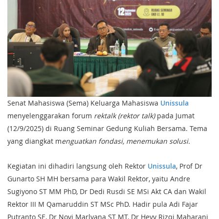
Senat Mahasiswa (Sema) Keluarga Mahasiswa
Unissula
menyelenggarakan forum
rektalk (rektor talk)
pada Jumat
(12/9/2025) di Ruang Seminar Gedung Kuliah Bersama. Tema
yang diangkat m
enguatkan fondasi, menemukan solusi.
Kegiatan ini dihadiri langsung oleh Rektor
Unissula
, Prof Dr
Gunarto SH MH bersama para Wakil Rektor, yaitu Andre
Sugiyono ST MM PhD, Dr Dedi Rusdi SE MSi Akt CA dan Wakil
Rektor III M Qamaruddin ST MSc PhD. Hadir pula Adi Fajar
Putranto SE, Dr Novi Marlyana ST MT, Dr Hevy Rizqi Maharani