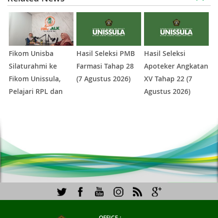
Fikom Unisba
Hasil Seleksi PMB
Hasil Seleksi
P
Silaturahmi ke
Farmasi Tahap 28
Apoteker Angkatan
U
Fikom Unissula,
(7 Agustus 2026)
XV Tahap 22 (7
I
Pelajari RPL dan
Agustus 2026)
I
Tinjau Tiga
K
1
2
3
4
5
Laboratorium
Unggulan
OFFICE :