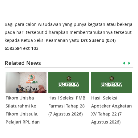
Bagi para calon wisudawan yang punya kegiatan atau bekerja
pada hari tersebut diharapkan memberitahukannya tersebut
kepada Ketua Seksi Keamanan yaitu
Drs Suseno (024)
6583584 ext 103
Related News
Fikom Unisba
Hasil Seleksi PMB
Hasil Seleksi
P
Silaturahmi ke
Farmasi Tahap 28
Apoteker Angkatan
U
Fikom Unissula,
(7 Agustus 2026)
XV Tahap 22 (7
I
Pelajari RPL dan
Agustus 2026)
I
Tinjau Tiga
K
1
2
3
4
5
Laboratorium