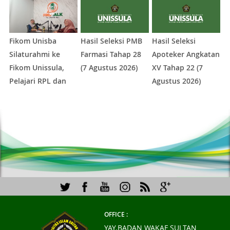
Fikom Unisba
Hasil Seleksi PMB
Hasil Seleksi
P
Silaturahmi ke
Farmasi Tahap 28
Apoteker Angkatan
U
Fikom Unissula,
(7 Agustus 2026)
XV Tahap 22 (7
I
Pelajari RPL dan
Agustus 2026)
I
Tinjau Tiga
K
1
2
3
4
5
Laboratorium
Unggulan
OFFICE :
YAY.BADAN WAKAF SULTAN