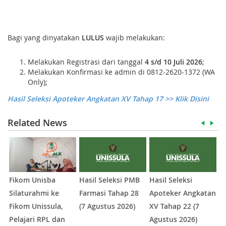
Bagi yang dinyatakan
LULUS
wajib melakukan:
Melakukan Registrasi dari tanggal
4
s/d
10 Juli
202
6
;
Melakukan
Konfirmasi ke admin di 0812-2620-1372 (WA
Only)
;
Hasil Seleksi Apoteker Angkatan XV Tahap 17 >> Klik Disini
Related News
Fikom Unisba
Hasil Seleksi PMB
Hasil Seleksi
P
Silaturahmi ke
Farmasi Tahap 28
Apoteker Angkatan
U
Fikom Unissula,
(7 Agustus 2026)
XV Tahap 22 (7
I
Pelajari RPL dan
Agustus 2026)
I