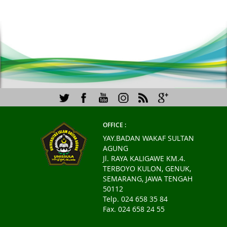
Tinjau Tiga
K
1
2
3
4
5
Laboratorium
Unggulan
OFFICE :
YAY.BADAN WAKAF SULTAN
AGUNG
Jl. RAYA KALIGAWE KM.4.
TERBOYO KULON, GENUK,
SEMARANG, JAWA TENGAH
50112
Telp. 024 658 35 84
Fax. 024 658 24 55