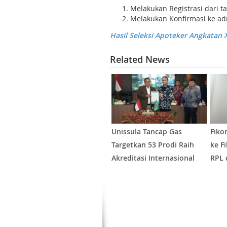
Melakukan Registrasi dari t
Melakukan
Konfirmasi ke ad
Hasil Seleksi Apoteker Angkatan X
Related News
Unissula Tancap Gas
Fiko
Targetkan 53 Prodi Raih
ke F
Akreditasi Internasional
RPL 
ACQUIN Lewat Jalur Fast
Labo
Track