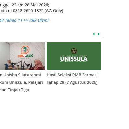
anggal
22
s/d
28 Mei
202
6
;
min di 0812-2620-1372 (WA Only)
V Tahap 11 >> Klik Disini
m Unisba Silaturahmi
Hasil Seleksi PMB Farmasi
Hasil Seleksi
ikom Unissula, Pelajari
Tahap 28 (7 Agustus 2026)
Angkatan XV 
dan Tinjau Tiga
Agustus 2026
ratorium Unggulan
1
2
3
4
5