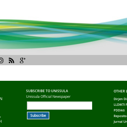
SUBSCRIBE TO UNISSULA
OTHER 
Unissula Official Newspaper
AN
Dirjen Di
LLDIKTI I
PDDikti
,
Reposito
H
Jurnal Un