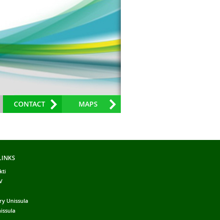
CONTACT
MAPS
LINKS
kti
V
ry Unissula
issula