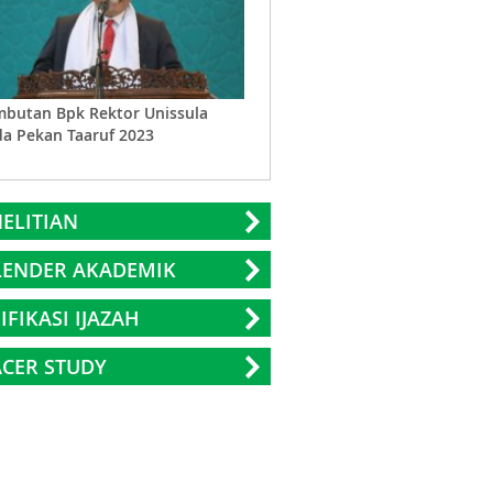
butan Bpk Rektor Unissula
Toleransi Beragama Sesuai Syari
a Pekan Taaruf 2023
Islam
ELITIAN
LENDER AKADEMIK
IFIKASI IJAZAH
CER STUDY