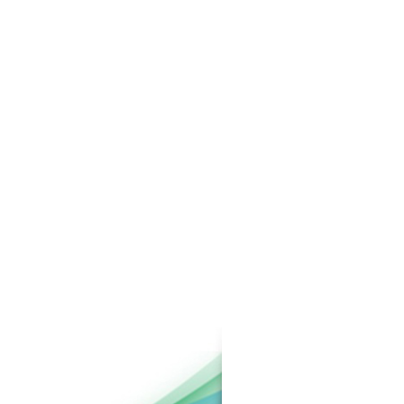
 Apoteker
Pustakawan Unissula Raih
Tahap 22 (7
Juara I Lomba Poster Ilmiah
)
Nasional di KPDI XVII