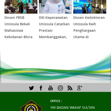
Dosen FBSB
DIII Keperawatan
Dosen Kedokteran
P
Unissula Bekali
Unissula Catatkan
Unissula Raih
Ba
Mahasiswa
Prestasi
Penghargaan
L
Kebidanan Blora
Membanggakan,
Utama di
T
Etika dan
100%
Konferensi
E
1
2
3
4
5
Keterampilan
Mahasiswanya
Internasional
S
Public Speaking
Lulus Uji
Kompetensi
Nasional
OFFICE :
YAY.BADAN WAKAF SULTAN