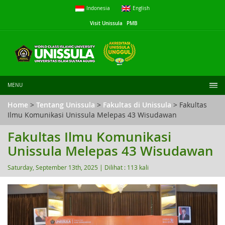
Indonesia
English
Visit Unissula
PMB
MENU
Home
>
Tentang Unissula
>
Fakultas di Unissula
> Fakultas
Ilmu Komunikasi Unissula Melepas 43 Wisudawan
Fakultas Ilmu Komunikasi
Unissula Melepas 43 Wisudawan
Saturday, September 13th, 2025 |
Dilihat : 113 kali