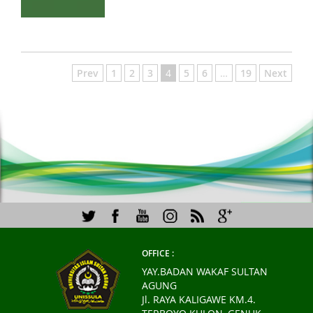
Prev
1
2
3
4
5
6
…
19
Next
OFFICE :
YAY.BADAN WAKAF SULTAN
AGUNG
Jl. RAYA KALIGAWE KM.4.