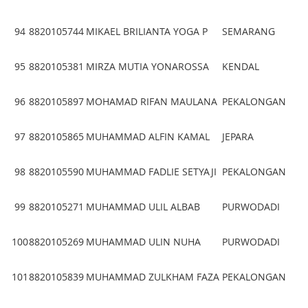
94
8820105744
MIKAEL BRILIANTA YOGA P
SEMARANG
95
8820105381
MIRZA MUTIA YONAROSSA
KENDAL
96
8820105897
MOHAMAD RIFAN MAULANA
PEKALONGAN
97
8820105865
MUHAMMAD ALFIN KAMAL
JEPARA
98
8820105590
MUHAMMAD FADLIE SETYAJI
PEKALONGAN
99
8820105271
MUHAMMAD ULIL ALBAB
PURWODADI
100
8820105269
MUHAMMAD ULIN NUHA
PURWODADI
101
8820105839
MUHAMMAD ZULKHAM FAZA
PEKALONGAN