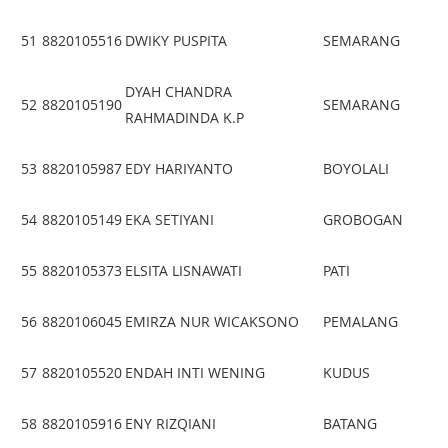
51
8820105516
DWIKY PUSPITA
SEMARANG
DYAH CHANDRA
52
8820105190
SEMARANG
RAHMADINDA K.P
53
8820105987
EDY HARIYANTO
BOYOLALI
54
8820105149
EKA SETIYANI
GROBOGAN
55
8820105373
ELSITA LISNAWATI
PATI
56
8820106045
EMIRZA NUR WICAKSONO
PEMALANG
57
8820105520
ENDAH INTI WENING
KUDUS
58
8820105916
ENY RIZQIANI
BATANG