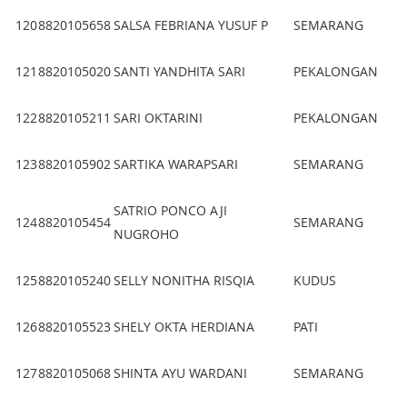
120
8820105658
SALSA FEBRIANA YUSUF P
SEMARANG
121
8820105020
SANTI YANDHITA SARI
PEKALONGAN
122
8820105211
SARI OKTARINI
PEKALONGAN
123
8820105902
SARTIKA WARAPSARI
SEMARANG
SATRIO PONCO AJI
124
8820105454
SEMARANG
NUGROHO
125
8820105240
SELLY NONITHA RISQIA
KUDUS
126
8820105523
SHELY OKTA HERDIANA
PATI
127
8820105068
SHINTA AYU WARDANI
SEMARANG