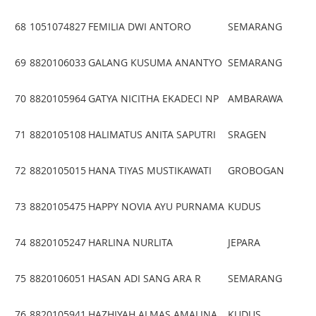
68
1051074827
FEMILIA DWI ANTORO
SEMARANG
69
8820106033
GALANG KUSUMA ANANTYO
SEMARANG
70
8820105964
GATYA NICITHA EKADECI NP
AMBARAWA
71
8820105108
HALIMATUS ANITA SAPUTRI
SRAGEN
72
8820105015
HANA TIYAS MUSTIKAWATI
GROBOGAN
73
8820105475
HAPPY NOVIA AYU PURNAMA
KUDUS
74
8820105247
HARLINA NURLITA
JEPARA
75
8820106051
HASAN ADI SANG ARA R
SEMARANG
76
8820105941
HAZHIYAH ALMAS AMALINA
KUDUS