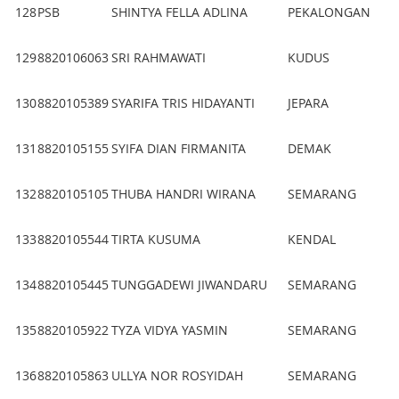
128
PSB
SHINTYA FELLA ADLINA
PEKALONGAN
129
8820106063
SRI RAHMAWATI
KUDUS
130
8820105389
SYARIFA TRIS HIDAYANTI
JEPARA
131
8820105155
SYIFA DIAN FIRMANITA
DEMAK
132
8820105105
THUBA HANDRI WIRANA
SEMARANG
133
8820105544
TIRTA KUSUMA
KENDAL
134
8820105445
TUNGGADEWI JIWANDARU
SEMARANG
135
8820105922
TYZA VIDYA YASMIN
SEMARANG
136
8820105863
ULLYA NOR ROSYIDAH
SEMARANG