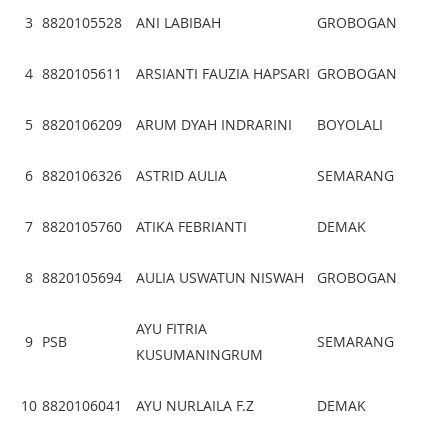
3
8820105528
ANI LABIBAH
GROBOGAN
4
8820105611
ARSIANTI FAUZIA HAPSARI
GROBOGAN
5
8820106209
ARUM DYAH INDRARINI
BOYOLALI
6
8820106326
ASTRID AULIA
SEMARANG
7
8820105760
ATIKA FEBRIANTI
DEMAK
8
8820105694
AULIA USWATUN NISWAH
GROBOGAN
AYU FITRIA
9
PSB
SEMARANG
KUSUMANINGRUM
10
8820106041
AYU NURLAILA F.Z
DEMAK