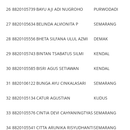
26
8820105739
BAYU AJI ADI NUGROHO
PURWODADI
27
8820105634
BELINDA ALVIONITA P
SEMARANG
28
8820105556
BHETA SILFANA ULUL AZMI
DEMAK
29
8820105743
BINTAN TSABATUS SILMI
KENDAL
30
8820105585
BISRI AGUS SETIAWAN
KENDAL
31
8820106122
BUNGA AYU CINKALASARI
SEMARANG
32
8820105134
CATUR AGUSTIAN
KUDUS
33
8820105576
CINTIA DEVI CAHYANINGTYAS
SEMARANG
34
8820105541
CITTA ARUNIKA RISYUDHANTI
SEMARANG