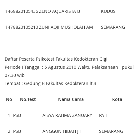
146
8820105436
ZENO AQUARISTA B
KUDUS
147
8820105210
ZUNI AQII MUSHOLAH AM
SEMARANG
Daftar Peserta Psikotest Fakultas Kedokteran Gigi
Periode I Tanggal : 5 Agustus 2010 Waktu Pelaksanaan : pukul
07.30 wib
Tempat : Gedung B Fakultas Kedokteran lt.3
No
No.Test
Nama Cama
Kota
1
PSB
AISYA RAHMA ZANUARY
PATI
2
PSB
ANGGUN HIBAH J T
SEMARANG