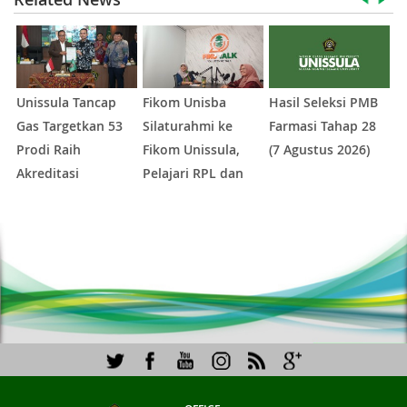
Unissula Tancap
Fikom Unisba
Hasil Seleksi PMB
H
Gas Targetkan 53
Silaturahmi ke
Farmasi Tahap 28
A
Prodi Raih
Fikom Unissula,
(7 Agustus 2026)
X
Akreditasi
Pelajari RPL dan
A
Internasional
Tinjau Tiga
1
2
3
4
5
ACQUIN Lewat
Laboratorium
Jalur Fast Track
Unggulan