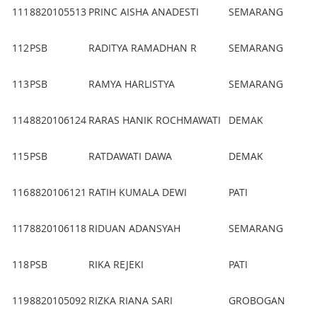
111
8820105513
PRINC AISHA ANADESTI
SEMARANG
112
PSB
RADITYA RAMADHAN R
SEMARANG
113
PSB
RAMYA HARLISTYA
SEMARANG
114
8820106124
RARAS HANIK ROCHMAWATI
DEMAK
115
PSB
RATDAWATI DAWA
DEMAK
116
8820106121
RATIH KUMALA DEWI
PATI
117
8820106118
RIDUAN ADANSYAH
SEMARANG
118
PSB
RIKA REJEKI
PATI
119
8820105092
RIZKA RIANA SARI
GROBOGAN