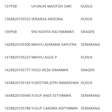
137
PSB
UYUNUN MASITOH SARI
KUDUS
138
8820105532
VERANSA ARIZONA
KUDUS
139
PSB
VIVI NOVITA RACHMAWATI
SRAGEN
140
8820105506
WAHYU ADIRAMA SAPUTRA
SEMARANG
141
8820105237
WAHYU AGUS P
KUDUS
142
8820105777
YOSSI REZA GIMAWAN
SRAGEN
143
8820105163
YUDISTIRA JEFRI RAMADHAN
KUDUS
144
8820105946
YUSUF ANDI SETIYAWAN
SEMARANG
145
8820105788
YUSUF CANDRA ADITYAWAN
SEMARANG