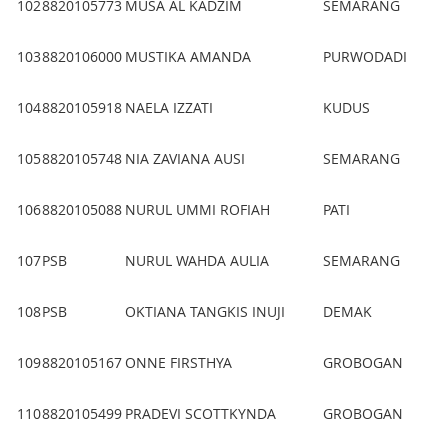
102
8820105773
MUSA AL KADZIM
SEMARANG
103
8820106000
MUSTIKA AMANDA
PURWODADI
104
8820105918
NAELA IZZATI
KUDUS
105
8820105748
NIA ZAVIANA AUSI
SEMARANG
106
8820105088
NURUL UMMI ROFIAH
PATI
107
PSB
NURUL WAHDA AULIA
SEMARANG
108
PSB
OKTIANA TANGKIS INUJI
DEMAK
109
8820105167
ONNE FIRSTHYA
GROBOGAN
110
8820105499
PRADEVI SCOTTKYNDA
GROBOGAN