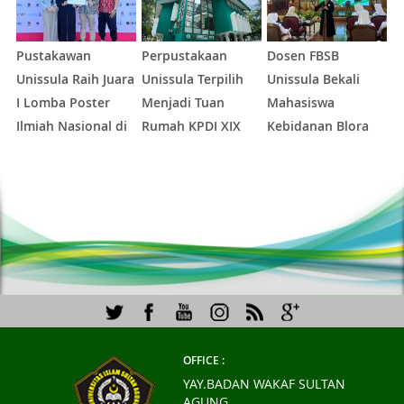
Pustakawan
Perpustakaan
Dosen FBSB
D
Unissula Raih Juara
Unissula Terpilih
Unissula Bekali
U
I Lomba Poster
Menjadi Tuan
Mahasiswa
P
Ilmiah Nasional di
Rumah KPDI XIX
Kebidanan Blora
M
KPDI XVII
Tahun 2028
Etika dan
1
1
2
3
4
5
Keterampilan
M
Public Speaking
L
K
N
OFFICE :
YAY.BADAN WAKAF SULTAN
AGUNG