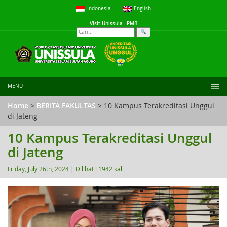
Indonesia
English
Visit Unissula
PMB
MENU
Home
>
BERITA FAKULTAS
> 10 Kampus Terakreditasi Unggul
di Jateng
10 Kampus Terakreditasi Unggul
di Jateng
Friday, July 26th, 2024 |
Dilihat : 1942 kali